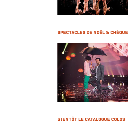
Spectacles de Noël & Chèqu
Bientôt le catalogue colos