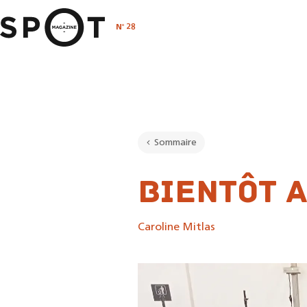
o
N
28
Sommaire
bientôt a
Caroline Mitlas