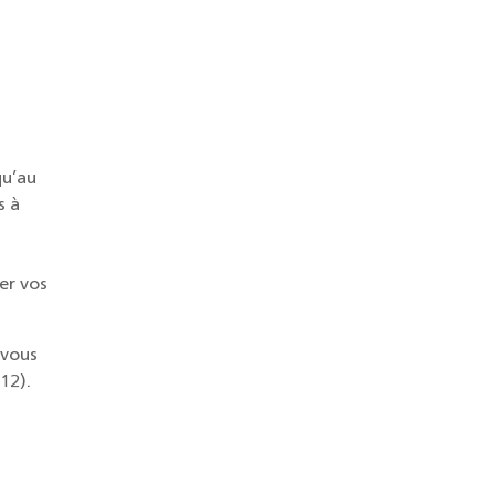
u’au 
 à 
r vos 
vous 
12).