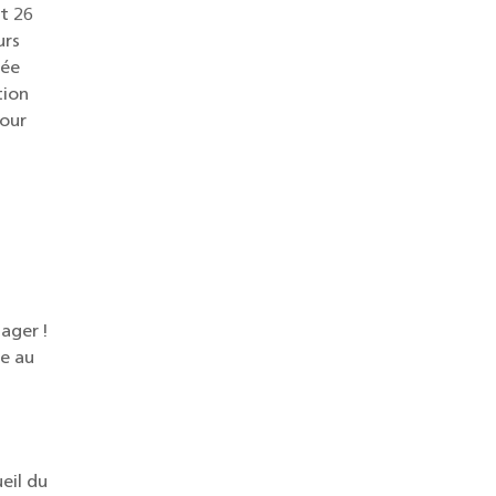
 26 
rs 
ée 
ion 
our 
ger ! 
e au 
il du 