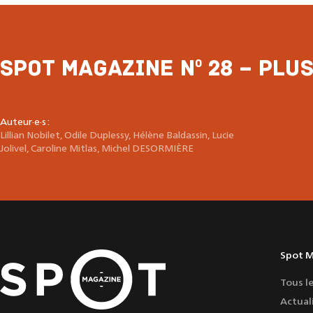
Spot Magazine n
28
–
Plus
o
Auteur·e·s :
Lillian Nobilet
,
Odile Duplessy
,
Hélène Baldassin
,
Lucie
Jolivel
,
Caroline Mitlas
,
Michel DESORMIÈRE
Spot 
Tous l
Actual